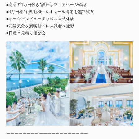
■商品券1万円付き*詳細はフェアページ確認
■4万円相当!黒毛和牛＆オマール海老を無料試食
■オーシャンビューチャペル挙式体験
■花嫁気分を満喫◎ドレス試着＆撮影
■日程＆見積り相談会
ーーーーーーーーーーーーーーーーーーーー