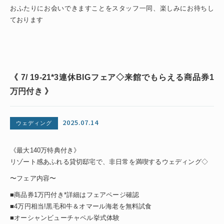
おふたりにお会いできますことをスタッフ一同、楽しみにお待ちし
ております
《 7/ 19-21*3連休BIGフェア◇来館でもらえる商品券1
万円付き 》
2025.07.14
ウェディング
《最大140万特典付き》
リゾート感あふれる貸切邸宅で、非日常を満喫するウェディング◇
〜フェア内容〜
■商品券1万円付き*詳細はフェアページ確認
■4万円相当!黒毛和牛＆オマール海老を無料試食
■オーシャンビューチャペル挙式体験