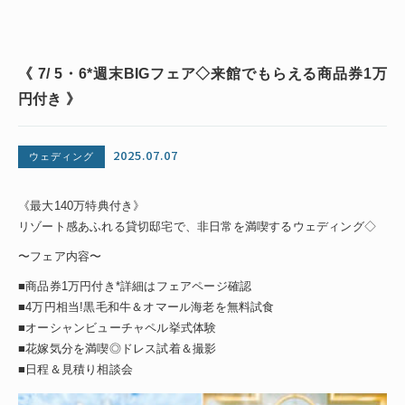
《 7/ 5・6*週末BIGフェア◇来館でもらえる商品券1万
円付き 》
2025.07.07
ウェディング
《最大140万特典付き》
リゾート感あふれる貸切邸宅で、非日常を満喫するウェディング◇
〜フェア内容〜
■商品券1万円付き*詳細はフェアページ確認
■4万円相当!黒毛和牛＆オマール海老を無料試食
■オーシャンビューチャペル挙式体験
■花嫁気分を満喫◎ドレス試着＆撮影
■日程＆見積り相談会