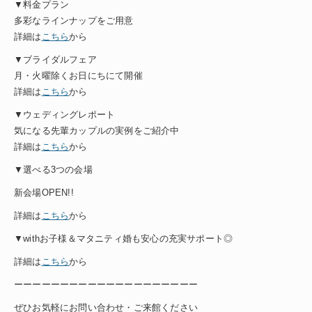
▼料金プラン
多彩なラインナップをご用意
詳細は
こちら
から
▼ブライダルフェア
月・火曜除くお日にちにて開催
詳細は
こちら
から
▼ウェディングレポート
気になる先輩カップルの実例をご紹介中
詳細は
こちら
から
▼選べる3つの会場
新会場OPEN!!
詳細は
こちら
から
▼withお子様＆マタニティ婚も安心の充実サポート◎
詳細は
こちら
から
ーーーーーーーーーーーーーーーーーーーー
ぜひお気軽にお問い合わせ・ご来館ください