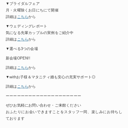
▼ブライダルフェア
月・火曜除くお日にちにて開催
詳細は
こちら
から
▼ウェディングレポート
気になる先輩カップルの実例をご紹介中
詳細は
こちら
から
▼選べる3つの会場
新会場OPEN!!
詳細は
こちら
から
▼withお子様＆マタニティ婚も安心の充実サポート◎
詳細は
こちら
から
ーーーーーーーーーーーーーーーーーーーー
ぜひお気軽にお問い合わせ・ご来館ください
おふたりにお会いできますことをスタッフ一同、楽しみにお待ちし
ております