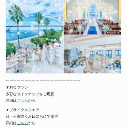
ーーーーーーーーーーーーーーーーーーーー
▼料金プラン
多彩なラインナップをご用意
詳細は
こちら
から
▼ブライダルフェア
月・火曜除くお日にちにて開催
詳細は
こちら
から