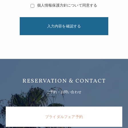
ガイドラインなどを遵守するものとします。 以下にその基本
個人情報保護方針について同意する
方針を挙げこれを徹底するものとします。
個人情報収集の目的
当Webサイトでは、お客様の氏名、会社名、所属部署名、住
所、電話番号/FAX番号、Eメールアドレス等の個人情報をお
預かりする場合があります。
個人情報をお預かりする目的は以下の通りです
当社は、以下に示す利用目的のために、皆様から個人情報を
ご提供いただく場合があります。
提供する商品、各種サービスのお申込みや施設の見学予約
RESERVATION & CONTACT
受付のため
ご購入いただいた商品、カタログや資料の発送のため
ご予約・お問い合わせ
ダイレクトメールや電子メール配信による、情報の提供の
ため
ご登録いただいた会員様向けサービスの提供のため
アンケート、イベント等にご協力いただくため
ブライダルフェア予約
メールによる問い合わせ照会や意見募集のため
その他、正当と認められる目的のため