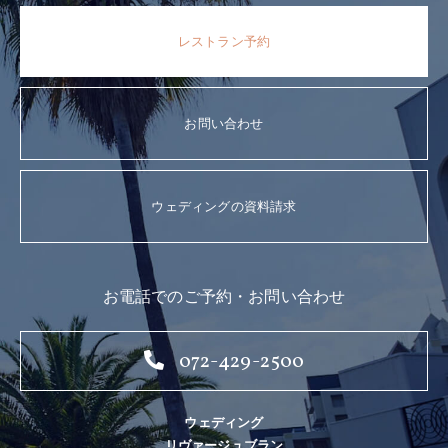
お客様からお預かりした個人情報は、上記の目的以外では使
レストラン予約
用しません。
個人情報の管理
お客様からお預かりした個人情報については、 当社において
お問い合わせ
厳重に管理しており、個人情報の漏洩、流用、改ざん等の防
止に適切な対策を講じています。
○個人情報の第三者への提供
当社は、お客様からお預かりした個人情報を、正当な事由の
ウェディングの資料請求
ある場合を除き第三者へ提供・開示することは一切ありませ
ん。但し、法律に基づき提示しなければならない場合はその
限りではございません。
お電話でのご予約・お問い合わせ
また第三者に提供する場合は、契約による義務づけの方法に
より、その第三者からの漏洩・再提供を防止いたします。
072-429-2500
アクセスログについて
当Webサイトでは、アクセスされたお客様の情報をアクセス
ログという形式で記録しています。アクセスログは、アクセ
ウェディング
スされたお客様のドメイン名、IPアドレス、ブラウザの種
リヴァージュブラン