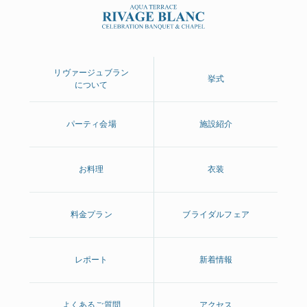
することはできません。当Webサイトは、利便性を考慮して
Cookieを使用しておりますが、お客様がご使用になるインタ
ーネット閲覧ソフト（ブラウザ）の設定を変更することによ
り、Cookieを拒否するように設定することもできます。その
リヴァージュブラン
場合、当Webサイト、またはWebサイトにおけるサービスを
挙式
について
正常にご利用頂けない場合がございますので、予めご了承く
ださい。
パーティ会場
施設紹介
「IM-DMP」の活用について
当社では、株式会社インティメート・マージャーが運営する
お料理
衣装
データマネジメントプラットフォーム「IM-DMP」を活用し
ています。かかるデータマネジメントプラットフォーム事業
者（以下「DMP事業者」と言います）はCookie等により
料金プラン
ブライダルフェア
Web閲覧履歴や行動履歴等を収集、蓄積しており、その閲覧
履歴、行動履歴等には当Webサイト以外のDMP事業者が提携
する他Webサイトの情報も含まれていますが、特定の個人を
レポート
新着情報
識別することができる情報は含まれておりません。
当社は、「Cookieについて」に上述する目的のためにDMP事
業者が閲覧履歴、行動履歴等から推計したお客様の興味・関
よくあるご質問
アクセス