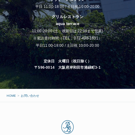
類、アクセス日時等が含まれます。
平日 11:00-18:00 / 土日祝 10:00-20:00
また、当Webサイトの保守管理、利用状況に関する統計調
グリルレストラン
査・分析のために活用しますが、これ以外の目的で利用する
aqua terrace
ことは一切ありません。
○プライバシーポリシーの改訂
11:00-20:00 (土・祝前日は 22:00まで営業)
本プライバシーポリシーは、法令や社会環境の変化、及び 当
TEL：072-498-1831
※電話受付時間（
）
社の提供するサービスの拡充等に応じ、適宜改訂を行いま
平日11:00-18:00 / 土日祝 10:00-20:00
す。尚、改訂にあたっては個人情報を保護するという原則は
守ります。
定休日 火曜日（祝日除く）
また本プライバシーポリシーの改訂を行った場合、当Webサ
〒596-0014 大阪府岸和田市港緑町3-1
イトのWebページ上に掲載することにより、お客様が常に閲
覧可能なかたちで公開します。
Cookieについて
HOME
お問い合わせ
お客様が当Webサイトをご利用する過程で、サイト運営のた
めにお客様の「Cookie情報」を取得する場合があります。
「Cookie情報」とは、お客様が当Webサイトを再度訪問され
たときなどに、より便利に閲覧して頂くため、お客様がご使
用のコンピュータを識別するデータのことです。お客様のコ
ンピュータを識別することはできますが、お客様自身を識別