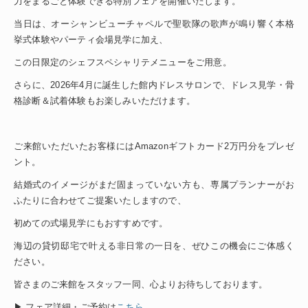
力をまるごと体験できる特別フェアを開催いたします。
当日は、オーシャンビューチャペルで聖歌隊の歌声が鳴り響く本格
挙式体験やパーティ会場見学に加え、
この日限定のシェフスペシャリテメニューをご用意。
さらに、2026年4月に誕生した館内ドレスサロンで、ドレス見学・骨
格診断＆試着体験もお楽しみいただけます。
ご来館いただいたお客様にはAmazonギフトカード2万円分をプレゼ
ント。
結婚式のイメージがまだ固まっていない方も、専属プランナーがお
ふたりに合わせてご提案いたしますので、
初めての式場見学にもおすすめです。
海辺の貸切邸宅で叶える非日常の一日を、ぜひこの機会にご体感く
ださい。
皆さまのご来館をスタッフ一同、心よりお待ちしております。
▶ フェア詳細・ご予約は
こちら