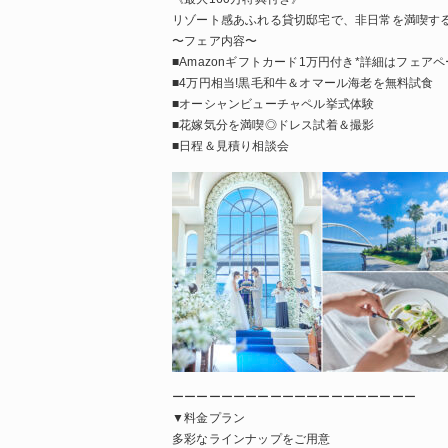
リゾート感あふれる貸切邸宅で、非日常を満喫す
〜フェア内容〜
■Amazonギフトカード1万円付き*詳細はフェア
■4万円相当!黒毛和牛＆オマール海老を無料試食
■オーシャンビューチャペル挙式体験
■花嫁気分を満喫◎ドレス試着＆撮影
■日程＆見積り相談会
ーーーーーーーーーーーーーーーーーーーー
▼料金プラン
多彩なラインナップをご用意