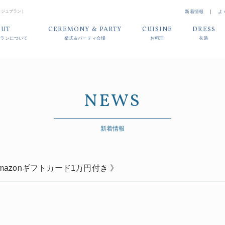
ァージュブラン）
新着情報
｜
よ
OUT
CEREMONY & PARTY
CUISINE
DRESS
ブランについて
挙式＆パーティ会場
お料理
衣装
NEWS
新着情報
でAmazonギフトカード1万円付き 》