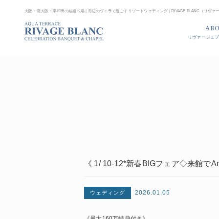
大阪・南大阪・岸和田の結婚式場 | 海辺のヴィラで過ごすリゾートウェディング | RIVAGE BLANC（リヴ
AB
リヴァージュ
《 1/ 10-12*新春BIGフェア◇来館
2026.01.05
ウェディング
《最大160万特典付き》