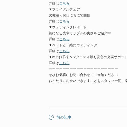
詳細は
こちら
▼ブライダルフェア
火曜除くお日にちにて開催
詳細は
こちら
▼ウェディングレポート
気になる先輩カップルの実例をご紹介中
詳細は
こちら
▼ペットと一緒にウェディング
詳細は
こちら
▼withお子様＆マタニティ婚も安心の充実サポー
詳細は
こちら
ーーーーーーーーーーーーーーーーーーーー
ぜひお気軽にお問い合わせ・ご来館ください
おふたりにお会いできますことをスタッフ一同、
前の記事