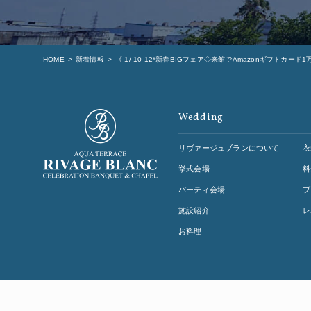
HOME
新着情報
《 1/ 10-12*新春BIGフェア◇来館でAmazonギフトカード
Wedding
リヴァージュブランについて
衣
挙式会場
料
パーティ会場
ブ
施設紹介
レ
お料理