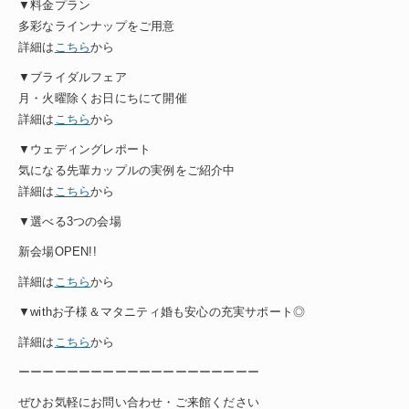
▼料金プラン
多彩なラインナップをご用意
詳細は
こちら
から
▼ブライダルフェア
月・火曜除くお日にちにて開催
詳細は
こちら
から
▼ウェディングレポート
気になる先輩カップルの実例をご紹介中
詳細は
こちら
から
▼選べる3つの会場
新会場OPEN!!
詳細は
こちら
から
▼withお子様＆マタニティ婚も安心の充実サポート◎
詳細は
こちら
から
ーーーーーーーーーーーーーーーーーーーー
ぜひお気軽にお問い合わせ・ご来館ください