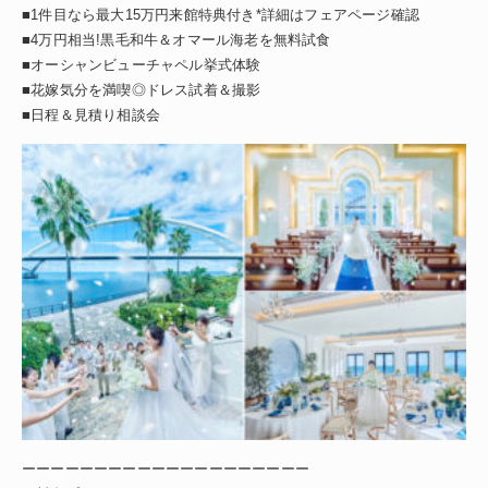
■1件目なら最大15万円来館特典付き*詳細はフェアページ確認
■4万円相当!黒毛和牛＆オマール海老を無料試食
■オーシャンビューチャペル挙式体験
■花嫁気分を満喫◎ドレス試着＆撮影
■日程＆見積り相談会
ーーーーーーーーーーーーーーーーーーーー