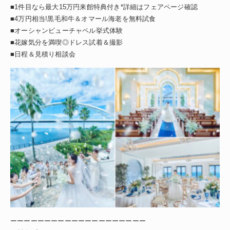
■1件目なら最大15万円来館特典付き*詳細はフェアページ確認
■4万円相当!黒毛和牛＆オマール海老を無料試食
■オーシャンビューチャペル挙式体験
■花嫁気分を満喫◎ドレス試着＆撮影
■日程＆見積り相談会
ーーーーーーーーーーーーーーーーーーーー