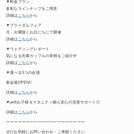
▼料金プラン
多彩なラインナップをご用意
詳細は
こちら
から
▼ブライダルフェア
月・火曜除くお日にちにて開催
詳細は
こちら
から
▼ウェディングレポート
気になる先輩カップルの実例をご紹介中
詳細は
こちら
から
▼選べる3つの会場
新会場OPEN!!
詳細は
こちら
から
▼withお子様＆マタニティ婚も安心の充実サポート◎
詳細は
こちら
から
ーーーーーーーーーーーーーーーーーーーー
ぜひお気軽にお問い合わせ・ご来館ください