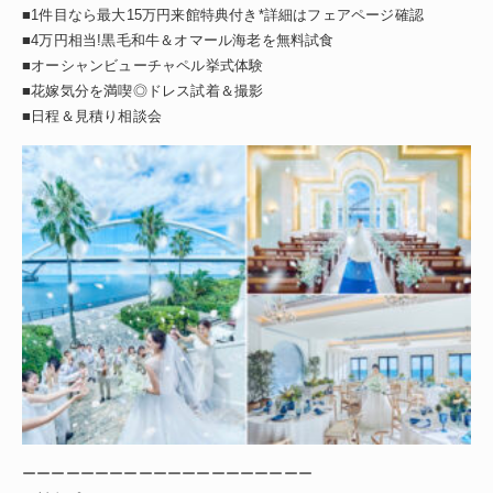
■1件目なら最大15万円来館特典付き*詳細はフェアページ確認
■4万円相当!黒毛和牛＆オマール海老を無料試食
■オーシャンビューチャペル挙式体験
■花嫁気分を満喫◎ドレス試着＆撮影
■日程＆見積り相談会
ーーーーーーーーーーーーーーーーーーーー