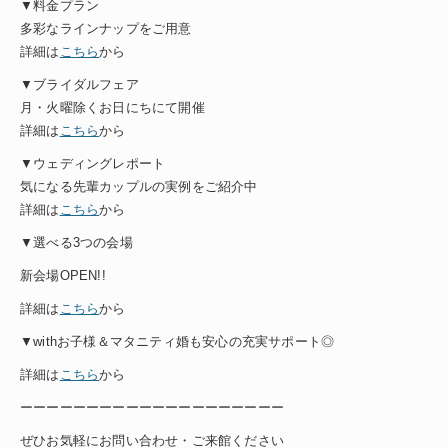
▼料金プラン
多彩なラインナップをご用意
詳細は
こちら
から
▼ブライダルフェア
月・火曜除くお日にちにて開催
詳細は
こちら
から
▼ウェディングレポート
気になる先輩カップルの実例をご紹介中
詳細は
こちら
から
▼選べる3つの会場
新会場OPEN!!
詳細は
こちら
から
▼withお子様＆マタニティ婚も安心の充実サポート◎
詳細は
こちら
から
ーーーーーーーーーーーーーーーーーーーー
ぜひお気軽にお問い合わせ・ご来館ください