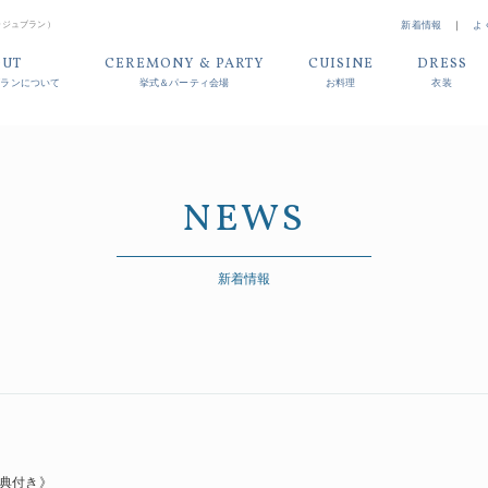
ァージュブラン）
新着情報
｜
よ
OUT
CEREMONY & PARTY
CUISINE
DRESS
ブランについて
挙式＆パーティ会場
お料理
衣装
NEWS
新着情報
】
特典付き》