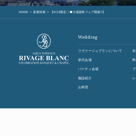
HOME
新着情報
【6/23限定◇◆大感謝祭フェア開催!!】
Wedding
リヴァージュブランについて
衣
挙式会場
料
パーティ会場
ブ
施設紹介
レ
お料理