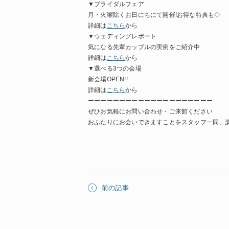
▼ブライダルフェア
月・火曜除くお日にちにて開催!お得な特典も◇
詳細は
こちら
から
▼ウェディングレポート
気になる先輩カップルの実例をご紹介中
詳細は
こちら
から
▼選べる3つの会場
新会場OPEN!!
詳細は
こちら
から
ーーーーーーーーーーーーーーーーーーーー
ぜひお気軽にお問い合わせ・ご来館ください
おふたりにお会いできますことをスタッフ一同、
前の記事