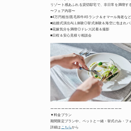
リゾート感あふれる貸切邸宅で、非日常を満喫す
〜フェア内容〜
■4万円相当!黒毛和牛A5ランク＆オマール海老な
■結婚式演出ALL体験◎挙式体験＆海空に包まれ
■花嫁気分を満喫◎ドレス試着＆撮影
■日程＆安心見積り相談会
ーーーーーーーーーーーーーーーーーーーー
▼料金プラン
期間限定プランや、ペットと一緒・挙式のみ・フ
詳細は
こちら
から