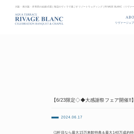
大阪・南大阪・岸和田の結婚式場 | 海辺のヴィラで過ごすリゾートウェディング | RIVAGE BLANC（リヴ
AB
リヴァージュ
【6/23限定◇◆大感謝祭フェア開催!!
2024.06.17
《1軒目なら最大15万来館特典＆最大140万成約