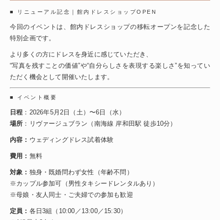
■ リニューアル記念｜館内ドレスショップOPEN
今回のイベントは、館内ドレスショップの移転オープンを記念した
特別企画です。
より多くの方にドレスを身近に感じていただき、
“写真を残すことの価値”や“自分らしさを表現する楽しさ”を知ってい
ただく機会として開催いたします。
■ イベント概要
日程
：2026年5月2日（土）〜6日（水）
場所
：リヴァージュブラン（南海線 岸和田駅 徒歩10分）
内容：
ウェディングドレス試着体験
費用：
無料
対象：
独身・既婚問わず女性（年齢不問）
※カップル参加可（男性タキシードレンタルあり）
※母娘・友人同士・ご夫婦での参加も歓迎
定員：
各日3組（10:00／13:00／15:30）