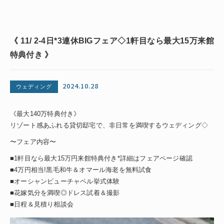
《 11/ 2-4日*3連休BIGフェア◇1軒目なら最大15万来館
特典付き 》
2024.10.28
ウェディング
《最大140万特典付き》
リゾート感あふれる貸切邸宅で、非日常を満喫するウェディング◇
〜フェア内容〜
■1軒目なら最大15万円来館特典付き*詳細はフェアページ確認
■4万円相当!黒毛和牛＆オマール海老を無料試食
■オーシャンビューチャペル挙式体験
■花嫁気分を満喫◎ドレス試着＆撮影
■日程＆見積り相談会