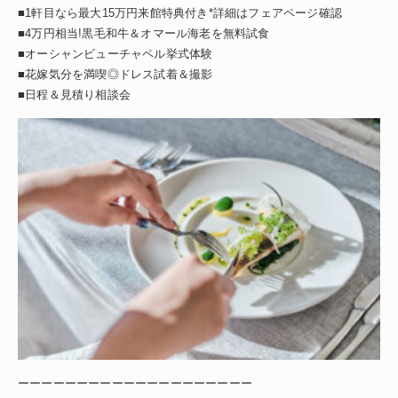
■1軒目なら最大15万円来館特典付き*詳細はフェアページ確認
■4万円相当!黒毛和牛＆オマール海老を無料試食
■オーシャンビューチャペル挙式体験
■花嫁気分を満喫◎ドレス試着＆撮影
■日程＆見積り相談会
ーーーーーーーーーーーーーーーーーーーー