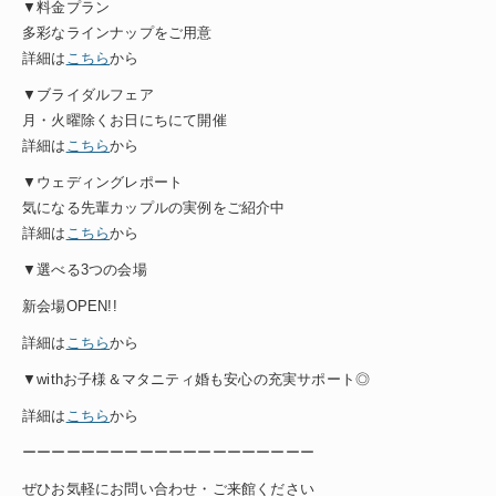
▼料金プラン
多彩なラインナップをご用意
詳細は
こちら
から
▼ブライダルフェア
月・火曜除くお日にちにて開催
詳細は
こちら
から
▼ウェディングレポート
気になる先輩カップルの実例をご紹介中
詳細は
こちら
から
▼選べる3つの会場
新会場OPEN!!
詳細は
こちら
から
▼withお子様＆マタニティ婚も安心の充実サポート◎
詳細は
こちら
から
ーーーーーーーーーーーーーーーーーーーー
ぜひお気軽にお問い合わせ・ご来館ください