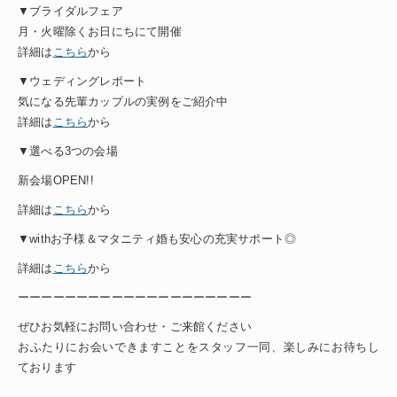
▼ブライダルフェア
月・火曜除くお日にちにて開催
詳細は
こちら
から
▼ウェディングレポート
気になる先輩カップルの実例をご紹介中
詳細は
こちら
から
▼選べる3つの会場
新会場OPEN!!
詳細は
こちら
から
▼withお子様＆マタニティ婚も安心の充実サポート◎
詳細は
こちら
から
ーーーーーーーーーーーーーーーーーーーー
ぜひお気軽にお問い合わせ・ご来館ください
おふたりにお会いできますことをスタッフ一同、楽しみにお待ちし
ております