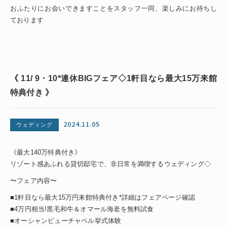
おふたりにお会いできますことをスタッフ一同、楽しみにお待ちし
ております
《 11/ 9・10*連休BIGフェア◇1軒目なら最大15万来館
特典付き 》
2024.11.05
ウェディング
《最大140万特典付き》
リゾート感あふれる貸切邸宅で、非日常を満喫するウェディング◇
〜フェア内容〜
■1軒目なら最大15万円来館特典付き*詳細はフェアページ確認
■4万円相当!黒毛和牛＆オマール海老を無料試食
■オーシャンビューチャペル挙式体験