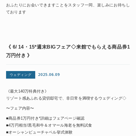
おふたりにお会いできますことをスタッフ一同、楽しみにお待ちし
ております
《 6/ 14・15*週末BIGフェア◇来館でもらえる商品券1
万円付き 》
2025.06.09
ウェディング
《最大140万特典付き》
リゾート感あふれる貸切邸宅で、非日常を満喫するウェディング◇
〜フェア内容〜
■商品券1万円付き*詳細はフェアページ確認
■4万円相当!黒毛和牛＆オマール海老を無料試食
■オーシャンビューチャペル挙式体験