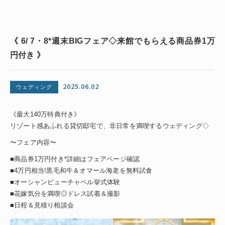
《 6/ 7・8*週末BIGフェア◇来館でもらえる商品券1万
円付き 》
2025.06.02
ウェディング
《最大140万特典付き》
リゾート感あふれる貸切邸宅で、非日常を満喫するウェディング◇
〜フェア内容〜
■商品券1万円付き*詳細はフェアページ確認
■4万円相当!黒毛和牛＆オマール海老を無料試食
■オーシャンビューチャペル挙式体験
■花嫁気分を満喫◎ドレス試着＆撮影
■日程＆見積り相談会