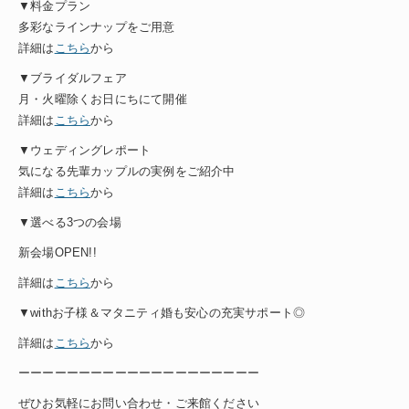
▼料金プラン
多彩なラインナップをご用意
詳細は
こちら
から
▼ブライダルフェア
月・火曜除くお日にちにて開催
詳細は
こちら
から
▼ウェディングレポート
気になる先輩カップルの実例をご紹介中
詳細は
こちら
から
▼選べる3つの会場
新会場OPEN!!
詳細は
こちら
から
▼withお子様＆マタニティ婚も安心の充実サポート◎
詳細は
こちら
から
ーーーーーーーーーーーーーーーーーーーー
ぜひお気軽にお問い合わせ・ご来館ください