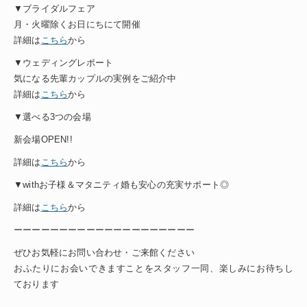
▼ブライダルフェア
月・火曜除くお日にちにて開催
詳細は
こちら
から
▼ウェディングレポート
気になる先輩カップルの実例をご紹介中
詳細は
こちら
から
▼選べる3つの会場
新会場OPEN!!
詳細は
こちら
から
▼withお子様＆マタニティ婚も安心の充実サポート◎
詳細は
こちら
から
ーーーーーーーーーーーーーーーーーーーー
ぜひお気軽にお問い合わせ・ご来館ください
おふたりにお会いできますことをスタッフ一同、楽しみにお待ちし
ております