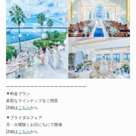
ーーーーーーーーーーーーーーーーーーーー
▼料金プラン
多彩なラインナップをご用意
詳細は
こちら
から
▼ブライダルフェア
月・火曜除くお日にちにて開催
詳細は
こちら
から