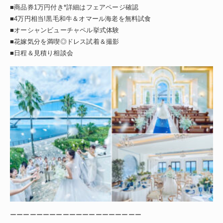
■商品券1万円付き*詳細はフェアページ確認
■4万円相当!黒毛和牛＆オマール海老を無料試食
■オーシャンビューチャペル挙式体験
■花嫁気分を満喫◎ドレス試着＆撮影
■日程＆見積り相談会
ーーーーーーーーーーーーーーーーーーーー