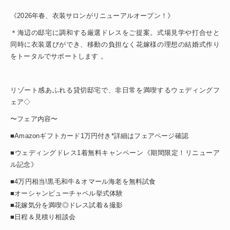
《2026年春、衣装サロンがリニューアルオープン！》
＊海辺の邸宅に調和する厳選ドレスをご提案。式場見学や打合せと
同時に衣装選びができ、移動の負担なく花嫁様の理想の結婚式作り
をトータルでサポートします 。
リゾート感あふれる貸切邸宅で、非日常を満喫するウェディングフ
ェア◇
〜フェア内容〜
■Amazonギフトカード1万円付き*詳細はフェアページ確認
■ウェディングドレス1着無料キャンペーン《期間限定！リニューア
ル記念》
■4万円相当!黒毛和牛＆オマール海老を無料試食
■オーシャンビューチャペル挙式体験
■花嫁気分を満喫◎ドレス試着＆撮影
■日程＆見積り相談会