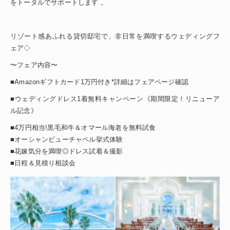
をトータルでサポートします 。
リゾート感あふれる貸切邸宅で、非日常を満喫するウェディングフ
ェア◇
〜フェア内容〜
■Amazonギフトカード1万円付き*詳細はフェアページ確認
■ウェディングドレス1着無料キャンペーン《期間限定！リニューア
ル記念》
■4万円相当!黒毛和牛＆オマール海老を無料試食
■オーシャンビューチャペル挙式体験
■花嫁気分を満喫◎ドレス試着＆撮影
■日程＆見積り相談会