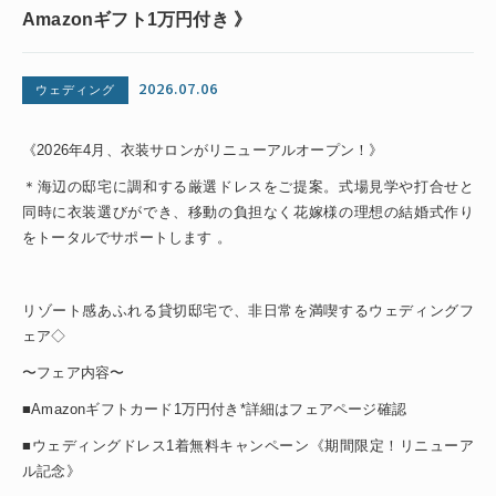
Amazonギフト1万円付き 》
2026.07.06
ウェディング
《2026年4月、衣装サロンがリニューアルオープン！》
＊海辺の邸宅に調和する厳選ドレスをご提案。式場見学や打合せと
同時に衣装選びができ、移動の負担なく花嫁様の理想の結婚式作り
をトータルでサポートします 。
リゾート感あふれる貸切邸宅で、非日常を満喫するウェディングフ
ェア◇
〜フェア内容〜
■Amazonギフトカード1万円付き*詳細はフェアページ確認
■ウェディングドレス1着無料キャンペーン《期間限定！リニューア
ル記念》