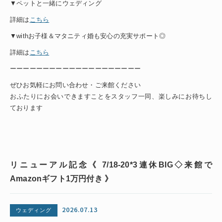
▼ペットと一緒にウェディング
詳細は
こちら
▼withお子様＆マタニティ婚も安心の充実サポート◎
詳細は
こちら
ーーーーーーーーーーーーーーーーーーーー
ぜひお気軽にお問い合わせ・ご来館ください
おふたりにお会いできますことをスタッフ一同、楽しみにお待ちし
ております
リニューアル記念《 7/18-20*3連休BIG◇来館で
Amazonギフト1万円付き 》
2026.07.13
ウェディング