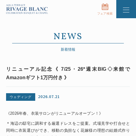
フェア検索
NEWS
新着情報
リニューアル記念《 7/25・26*週末BIG◇来館で
Amazonギフト1万円付き 》
2026.07.21
ウェディング
《2026年春、衣装サロンがリニューアルオープン！》
＊海辺の邸宅に調和する厳選ドレスをご提案。式場見学や打合せと
同時に衣装選びができ、移動の負担なく花嫁様の理想の結婚式作り